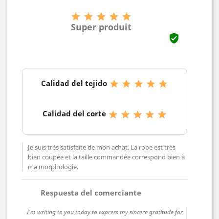





Super produit

Calidad del tejido





Calidad del corte





Je suis très satisfaite de mon achat. La robe est très
bien coupée et la taille commandée correspond bien à
ma morphologie.
comment
Respuesta del comerciante
I'm writing to you today to express my sincere gratitude for