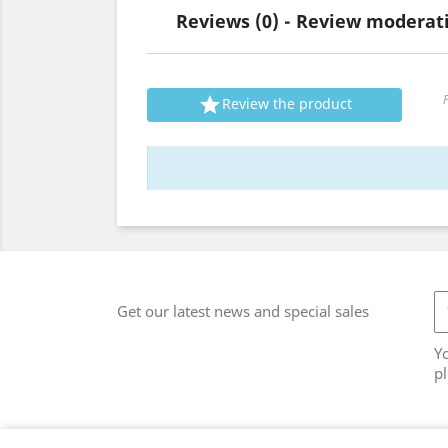
Reviews (0) - Review modera

P

Review the product
Get our latest news and special sales
Y
pl