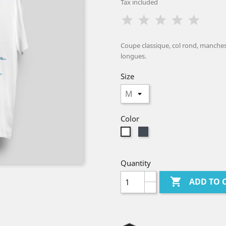
Tax included
Coupe classique, col rond, manches 
longues.
Size
Color
Black
White
Quantity

ADD TO 