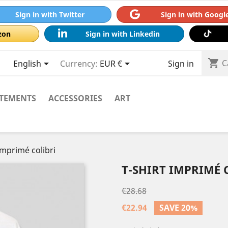
Sign in with Twitter
Sign in with Googl
zon
Sign in with Linkedin
shopping_cart



C
English
Currency:
EUR €
Sign in
TEMENTS
ACCESSORIES
ART
imprimé colibri
T-SHIRT IMPRIMÉ 
€28.68
€22.94
SAVE 20%