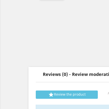
Reviews (0) - Review modera

P

Review the product