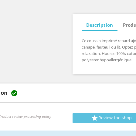
Description
Produ
Ce coussin imprimé renard ajo
canapé, fauteuil ou lit. Optez
relaxation. Housse 100% coton
polyester hypoallergénique.
tion

roduct review processing policy

Review the shop