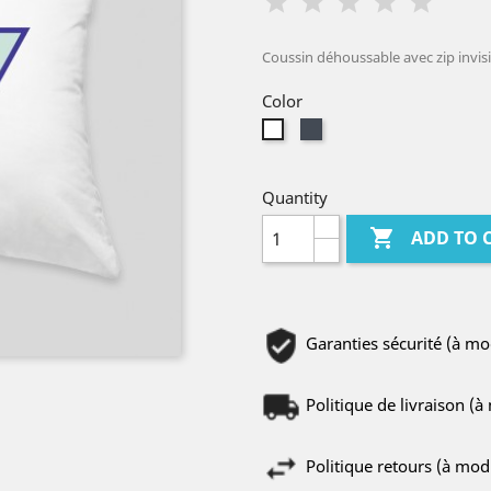
Coussin déhoussable avec zip invis
Color
Black
White
Quantity

ADD TO 
Garanties sécurité (à m
Politique de livraison (
Politique retours (à mo