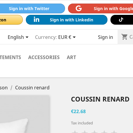
Sign in with Twitter
Sign in with Googl
zon
Sign in with Linkedin
shopping_cart



C
English
Currency:
EUR €
Sign in
TEMENTS
ACCESSORIES
ART
ison
Coussin renard
COUSSIN RENARD
€22.68
Tax included