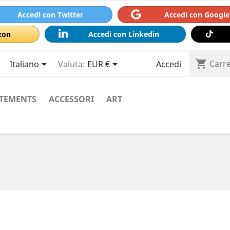
Accedi con Twitter
Accedi con Google
zon
Accedi con Linkedin
shopping_cart



Carre
Italiano
Valuta:
EUR €
Accedi
TEMENTS
ACCESSORI
ART