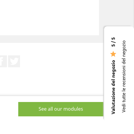
5 / 5
Vedi tutte le recensioni del negozio

Facebook
Twitter
Valutazione del negozio
See all our modules