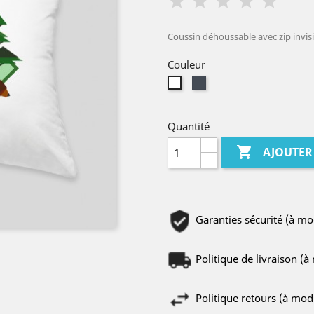
Coussin déhoussable avec zip invis
Couleur
Noir
Blanc
Quantité

AJOUTER
Garanties sécurité (à m
Politique de livraison (
Politique retours (à mo