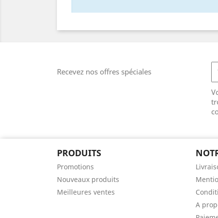
Recevez nos offres spéciales
V
tr
co
PRODUITS
NOTR
Promotions
Livrai
Nouveaux produits
Mentio
Meilleures ventes
Conditi
A prop
Paieme