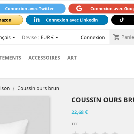
Connexion avec Twitter
Connexion avec Goo
mazon
Connexion avec Linkedin
shopping_cart



Panie
nçais
Devise :
EUR €
Connexion
TEMENTS
ACCESSOIRES
ART
aison
Coussin ours brun
COUSSIN OURS B
22,68 €
TTC